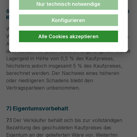
Nur technisch notwendige
6) Verzögerung der Leistung auf Wunsch des
Kunden
Konfigurieren
Werden Versand oder Zustellung der Ware auf
Alle Cookies akzeptieren
Wunsch des Kunden um mehr als einen Monat nach
Anzeige der Versandbereitschaft verzögert, kann
dem Kunden für jeden weiteren angefangenen Monat
Lagergeld in Höhe von 0,5 % des Kaufpreises,
höchstens jedoch insgesamt 5 % des Kaufpreises,
berechnet werden. Der Nachweis eines höheren
oder niedrigeren Schadens bleibt den
Vertragsparteien unbenommen.
7) Eigentumsvorbehalt
7.1
Der Verkäufer behält sich bis zur vollständigen
Bezahlung des geschuldeten Kaufpreises das
Eigentum an der gelieferten Ware vor. Weiterhin