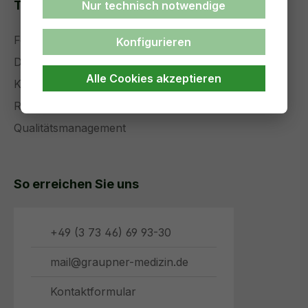
Themenseiten
Nur technisch notwendige
Forschung und Entwicklung
Konfigurieren
Die Zukunft der Medizintechnik
Alle Cookies akzeptieren
Komplettservice
Referenzen
Qualitätsmanagement
So erreichen Sie uns
+49 (3 73 46) 69 93-30
mail@graupner-medizin.de
Kontaktformular