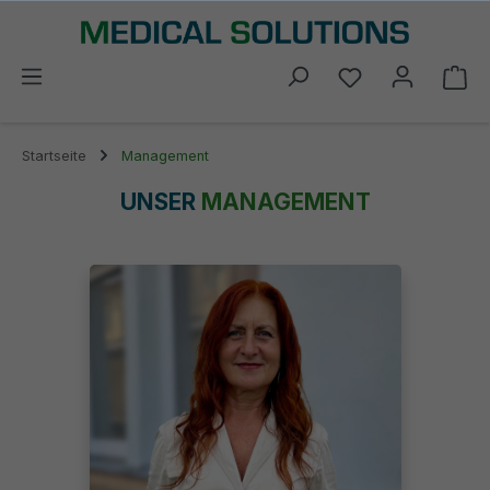
alt springen
Du hast 0 Prod
Wa
Startseite
Management
UNSER
MANAGEMENT