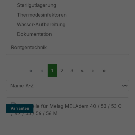
Sterilgutlagerung
Thermodesinfektoren
Wasser-Aufbereitung
Dokumentation
Röntgentechnik
Seite
Seite
Seite
Seite
1
2
3
4
Varianten