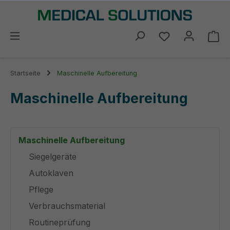
alt springen
Du hast 0 Prod
Wa
Startseite
Maschinelle Aufbereitung
Maschinelle Aufbereitung
Maschinelle Aufbereitung
Siegelgeräte
Autoklaven
Pflege
Verbrauchsmaterial
Routineprüfung