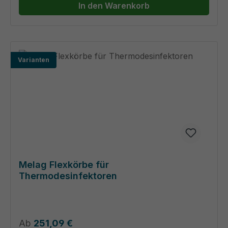
In den Warenkorb
Varianten
Melag Flexkörbe für
Thermodesinfektoren
Regulärer Preis:
Ab
251,09 €