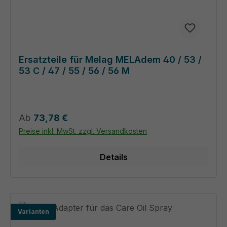
Ersatzteile für Melag MELAdem 40 / 53 /
53 C / 47 / 55 / 56 / 56 M
Regulärer Preis:
Ab
73,78 €
Preise inkl. MwSt. zzgl. Versandkosten
Details
Varianten