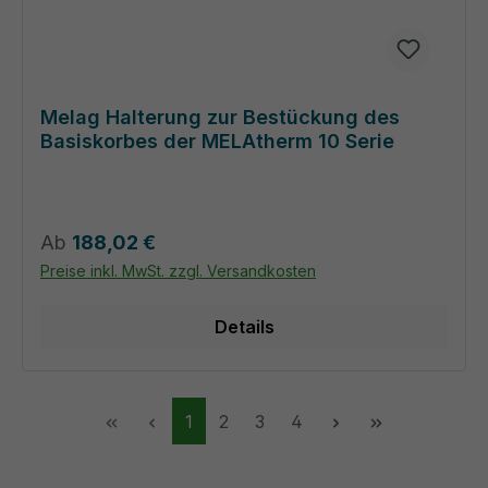
Melag Halterung zur Bestückung des
Basiskorbes der MELAtherm 10 Serie
Regulärer Preis:
Ab
188,02 €
Preise inkl. MwSt. zzgl. Versandkosten
Details
Seite
Seite
Seite
Seite
1
2
3
4