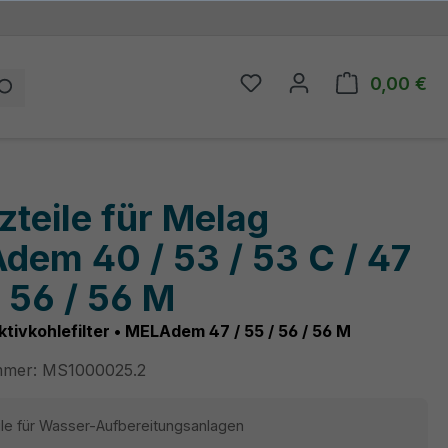
0,00 €
Du hast 0 Produkte auf
Wa
zteile für Melag
dem 40 / 53 / 53 C / 47
/ 56 / 56 M
ktivkohlefilter • MELAdem 47 / 55 / 56 / 56 M
mmer:
MS1000025.2
ile für Wasser-Aufbereitungsanlagen