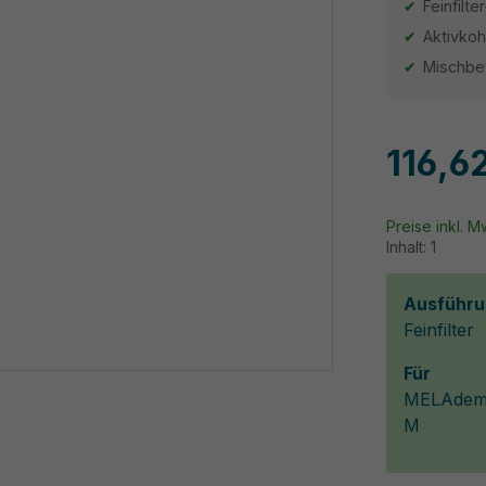
Feinfilt
Aktivkoh
Mischbet
116,6
Preise inkl. 
Inhalt:
1
Ausführu
Feinfilter
Für
MELAdem 4
M