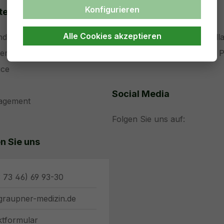
Konfigurieren
ten
Support
Alle Cookies akzeptieren
nd Entwicklung
Teamviewer ohne Installa
der Medizintechnik
Teamviewer Installation 
ice
Social Media
nagement
Folgen Sie uns auf:
n Sie uns
 73 46) 69 93-30
graupner-medizin.de
ktformular