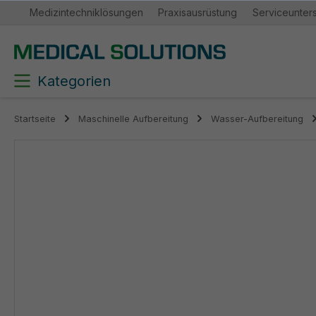
Medizintechniklösungen
Praxisausrüstung
Serviceunter
springen
Zur Hauptnavigation springen
Kategorien
Startseite
Maschinelle Aufbereitung
Wasser-Aufbereitung
Bildergalerie überspringen