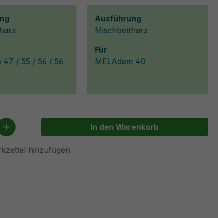
ng
Ausführung
harz
Mischbettharz
Für
7 / 55 / 56 / 56
MELAdem 40
 Anzahl: Gib den gewünschten Wert ein 
In den Warenkorb
kzettel hinzufügen