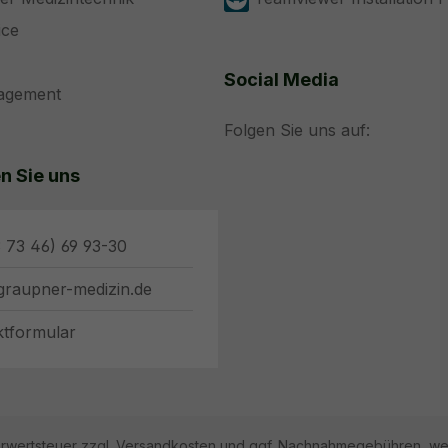
ice
Social Media
nagement
Folgen Sie uns auf:
n Sie uns
 73 46) 69 93-30
graupner-medizin.de
ktformular
hrwertsteuer zzgl.
Versandkosten
und ggf. Nachnahmegebühren, wen