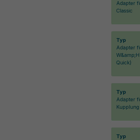
Adapter f
Classic
Typ
Adapter f
W&amp;H-
Quick)
Typ
Adapter f
Kupplung
Typ