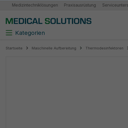
Medizintechniklösungen
Praxisausrüstung
Serviceunter
springen
Zur Hauptnavigation springen
Kategorien
Startseite
Maschinelle Aufbereitung
Thermodesinfektoren
Bildergalerie überspringen