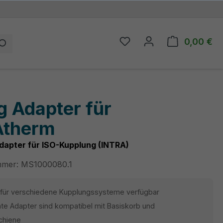
0,00 €
Du hast 0 Produkte auf
Wa
g Adapter für
therm
dapter für ISO-Kupplung (INTRA)
mmer:
MS1000080.1
 für verschiedene Kupplungssysteme verfügbar
te Adapter sind kompatibel mit Basiskorb und
schiene