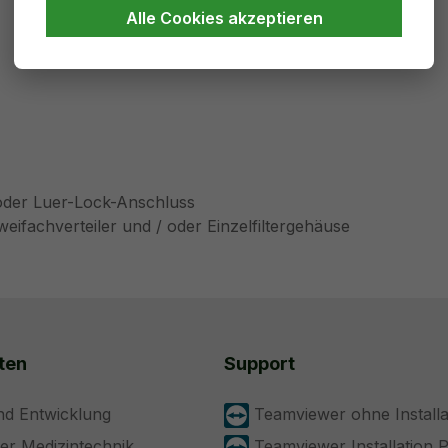
Alle Cookies akzeptieren
oder Luer-Lock-Anschluss
eifachverteiler und / oder Einzelfiltergehäuse
ten
Support
nd Entwicklung
Teamviewer ohne Installa
der Medizintechnik
Teamviewer Installation 