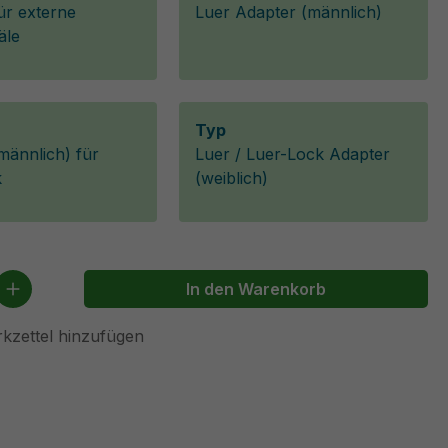
ür externe
Luer Adapter (männlich)
äle
Typ
männlich) für
Luer / Luer-Lock Adapter
k
(weiblich)
 Anzahl: Gib den gewünschten Wert ein 
In den Warenkorb
kzettel hinzufügen