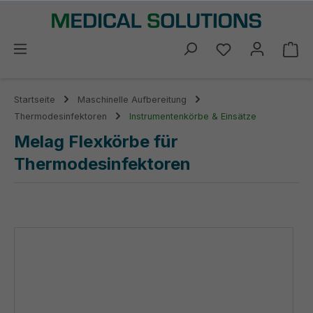
alt springen
Du hast 0 Prod
Wa
Startseite
Maschinelle Aufbereitung
Thermodesinfektoren
Instrumentenkörbe & Einsätze
Melag Flexkörbe für
Thermodesinfektoren
Bildergalerie überspringen