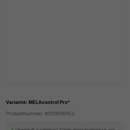
Variante: MELAcontrol Pro*
Produktnummer:
MS1000010.2
Überprüft zuverlässig Sterilisationsergebnisse von