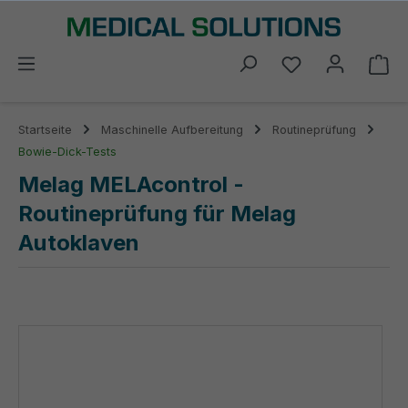
alt springen
Du hast 0 Prod
Wa
Startseite
Maschinelle Aufbereitung
Routineprüfung
Bowie-Dick-Tests
Melag MELAcontrol -
Routineprüfung für Melag
Autoklaven
Bildergalerie überspringen