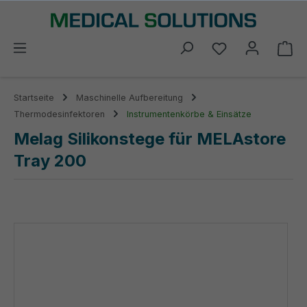
alt springen
Du hast 0 Prod
Wa
Startseite
Maschinelle Aufbereitung
Thermodesinfektoren
Instrumentenkörbe & Einsätze
Melag Silikonstege für MELAstore
Tray 200
Bildergalerie überspringen