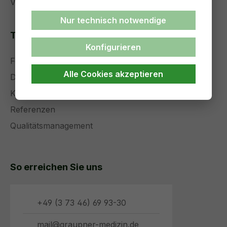
Versand und Zahlung
Nur technisch notwendige
Themenseiten
Konfigurieren
Forschung und Entwicklung
Alle Cookies akzeptieren
Die Zukunft der Medizintechnik
Komplettservice
Referenzen
Qualitätsmanagement
So erreichen Sie uns
+49 (3 73 46) 69 93-30
mail@graupner-medizin.de