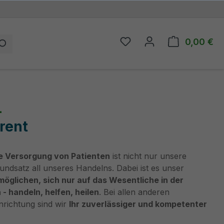
0,00 €
Du hast 0 Produkte auf
Wa
L
rent
e Versorgung von Patienten
ist nicht nur unsere
ndsatz all unseres Handelns. Dabei ist es unser
möglichen, sich nur auf das Wesentliche in der
- handeln, helfen, heilen
. Bei allen anderen
nrichtung sind wir
Ihr zuverlässiger und kompetenter