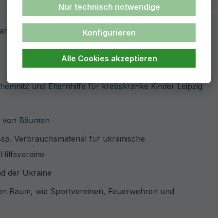
Nur technisch notwendige
an Krankenhäuser in Kriegs- und Krisengebieten und
Konfigurieren
Alle Cookies akzeptieren
hemnitz und Elternhilfe für krebskranke Kinder Leipzig
en von Bäumen
Bsp. Verbrauchsmaterial für ukrainische
Hilfsvereine
nd der Ukraine
alen Raum, wie Sportvereinen, Feuerwehren und