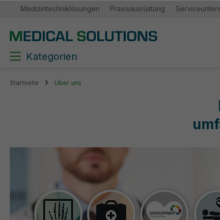
Medizintechniklösungen
Praxisausrüstung
Serviceunter
springen
Zur Hauptnavigation springen
Kategorien
Startseite
Über uns
umf