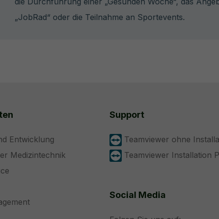
die Durchführung einer „Gesunden Woche“, das Angebo
„JobRad“ oder die Teilnahme an Sportevents.
ten
Support
nd Entwicklung
Teamviewer ohne Installa
der Medizintechnik
Teamviewer Installation 
ice
Social Media
nagement