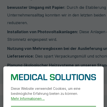
bewusster Umgang mit Papier:
Durch die Etablierung
Unternehmensalltag konnten wir in den letzten beid
reduzieren.
Installation von Photovoltaikanlagen:
Diese Anlagen e
Stromnetz eingespeist wird.
Nutzung von Mehrwegboxen bei der Auslieferung u
Lieferservice:
Dies spart Verpackungsmüll und schon
Planung ökologischer Heizsysteme an unseren Stan
erneuerbaren Energien decken.
Diese Website verwendet Cookies, um eine
bestmögliche Erfahrung bieten zu können.
Mehr Informationen ...