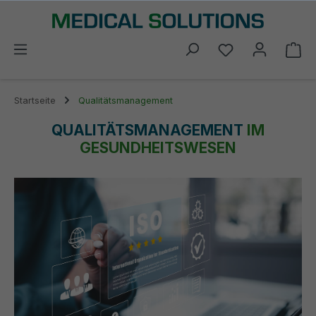
alt springen
Du hast 0 Prod
Wa
Startseite
Qualitätsmanagement
QUALITÄTSMANAGEMENT
IM
GESUNDHEITSWESEN