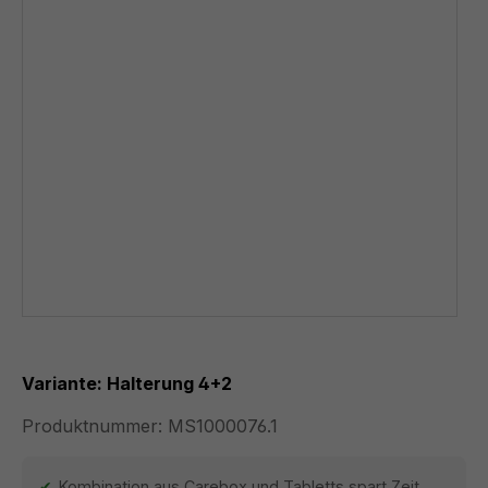
Variante: Halterung 4+2
Produktnummer:
MS1000076.1
Kombination aus Carebox und Tabletts spart Zeit