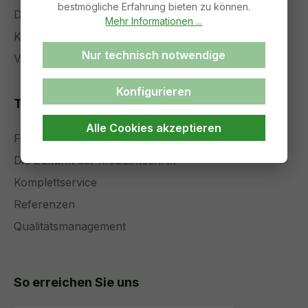
bestmögliche Erfahrung bieten zu können.
Datenschutz
Mehr Informationen ...
Kontakt
Nur technisch notwendige
Versand und Zahlung
Konfigurieren
Themenseiten
Alle Cookies akzeptieren
Forschung und Entwicklung
Die Zukunft der Medizintechnik
Komplettservice
Referenzen
Qualitätsmanagement
So erreichen Sie uns