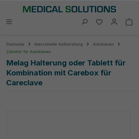
alt springen
Du hast 0 Prod
Wa
Startseite
Maschinelle Aufbereitung
Autoklaven
Zubehör für Autoklaven
Melag Halterung oder Tablett für
Kombination mit Carebox für
Careclave
Bildergalerie überspringen