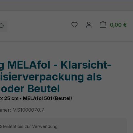
0,00 €
Du hast 0 Produkte auf
Wa
 MELAfol - Klarsicht-
lisierverpackung als
 oder Beutel
 x 25 cm • MELAfol 501 (Beutel)
mmer:
MS1000070.7
 Sterilität bis zur Verwendung