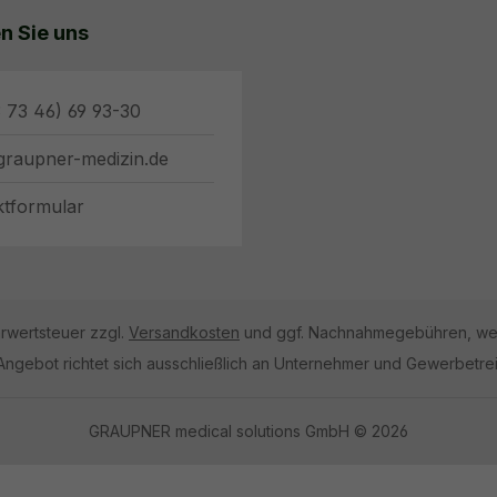
n Sie uns
 73 46) 69 93-30
graupner-medizin.de
ktformular
hrwertsteuer zzgl.
Versandkosten
und ggf. Nachnahmegebühren, wen
Angebot richtet sich ausschließlich an Unternehmer und Gewerbetre
GRAUPNER medical solutions GmbH © 2026