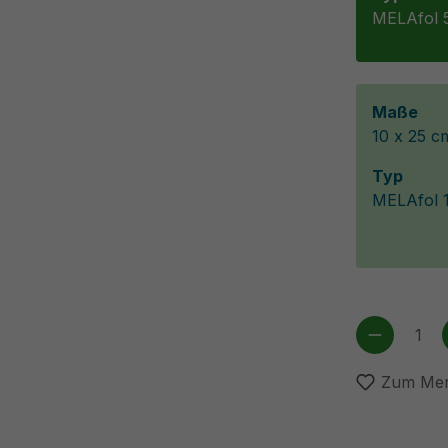
MELAfol 5
Maße
10 x 25 c
Typ
MELAfol 1
Produkt
Zum Mer