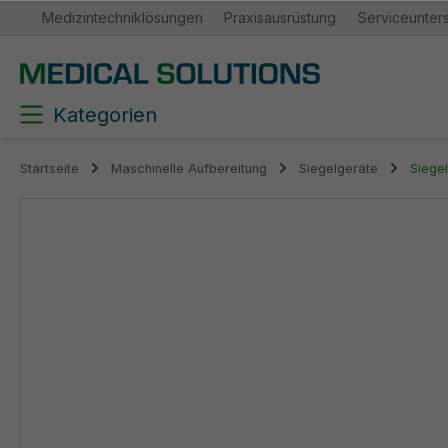
Medizintechniklösungen
Praxisausrüstung
Serviceunter
springen
Zur Hauptnavigation springen
Kategorien
Startseite
Maschinelle Aufbereitung
Siegelgeräte
Siegel
Bildergalerie überspringen