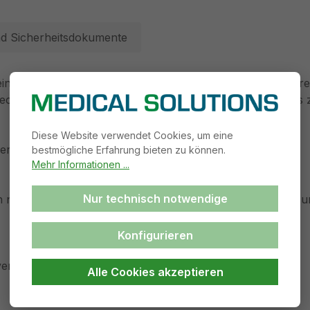
d Sicherheitsdokumente
 eine zuverlässige Lösung für das Verpacken und Sterilisie
frechterhaltung der Sterilität der eingepackten Produkte bi
Diese Website verwendet Cookies, um eine
derungen der ISO 11607-1 und EN 868-5.
bestmögliche Erfahrung bieten zu können.
Mehr Informationen ...
Nur technisch notwendige
nach Dampfsterilisation ihre Farbe von rosa auf braun, um 
Konfigurieren
versehen, die eine Rückverfolgung ermöglicht.
Alle Cookies akzeptieren