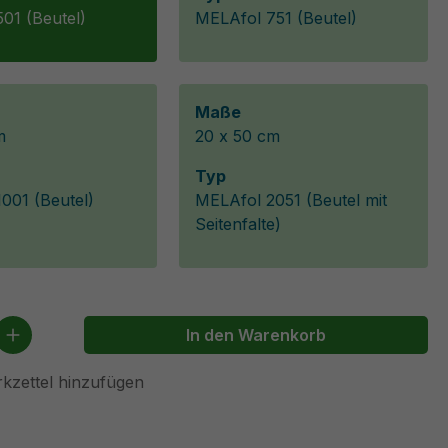
01 (Beutel)
MELAfol 751 (Beutel)
Maße
m
20 x 50 cm
Typ
001 (Beutel)
MELAfol 2051 (Beutel mit
Seitenfalte)
 Anzahl: Gib den gewünschten Wert ein 
In den Warenkorb
kzettel hinzufügen