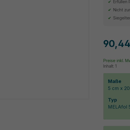
Erfüllen
Nicht z
Siegelt
90,44
Preise inkl. 
Inhalt:
1
Maße
5 cm x 2
Typ
MELAfol 5