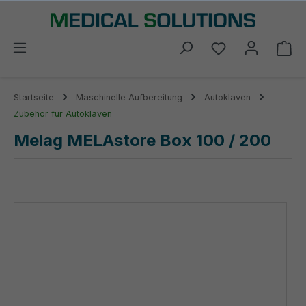
alt springen
Du hast 0 Prod
Wa
Startseite
Maschinelle Aufbereitung
Autoklaven
Zubehör für Autoklaven
Melag MELAstore Box 100 / 200
Bildergalerie überspringen