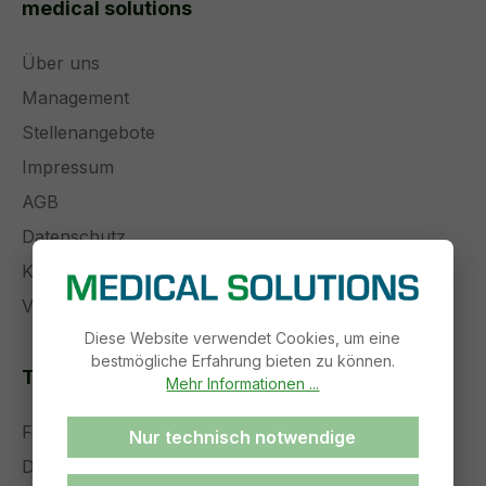
medical solutions
Über uns
Management
Stellenangebote
Impressum
AGB
Datenschutz
Kontakt
Versand und Zahlung
Diese Website verwendet Cookies, um eine
bestmögliche Erfahrung bieten zu können.
Themenseiten
Mehr Informationen ...
Forschung und Entwicklung
Nur technisch notwendige
Die Zukunft der Medizintechnik