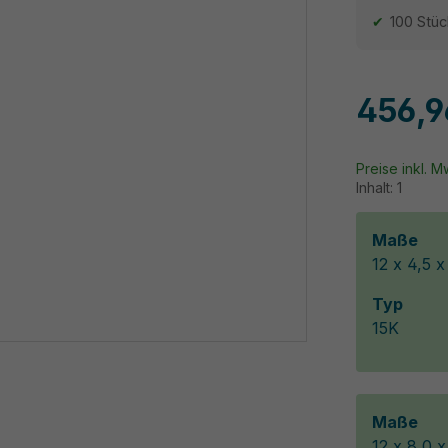
100 Stüc
456,9
Preise inkl. 
Inhalt:
1
Maße
12 x 4,5 
Typ
15K
Maße
12 x 8,0 