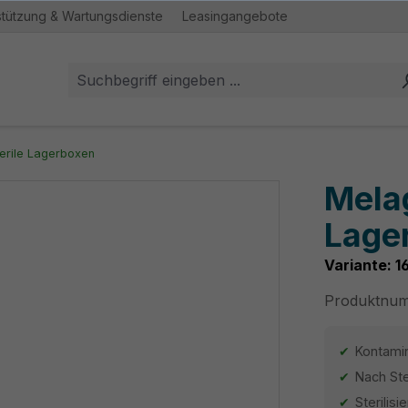
stützung & Wartungsdienste
Leasingangebote
erile Lagerboxen
Melag
Lager
Variante: 1
Produktnu
Kontamin
Nach Ste
Sterilis