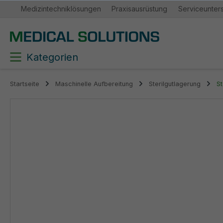
Medizintechniklösungen
Praxisausrüstung
Serviceunter
springen
Zur Hauptnavigation springen
Kategorien
Startseite
Maschinelle Aufbereitung
Sterilgutlagerung
St
Bildergalerie überspringen