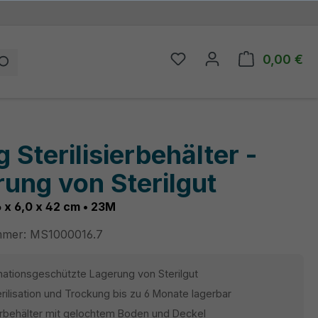
0,00 €
Du hast 0 Produkte auf
Wa
 Sterilisierbehälter -
ung von Sterilgut
6 x 6,0 x 42 cm • 23M
mmer:
MS1000016.7
ationsgeschützte Lagerung von Sterilgut
rilisation und Trockung bis zu 6 Monate lagerbar
ierbehälter mit gelochtem Boden und Deckel