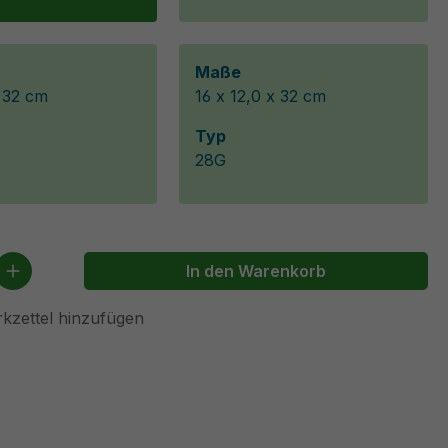
Maße
x 32 cm
16 x 12,0 x 32 cm
Typ
28G
 Anzahl: Gib den gewünschten Wert ein 
In den Warenkorb
kzettel hinzufügen