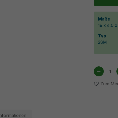
Maße
16 x 6,0 
Typ
28M
Produkt
Zum Mer
Informationen