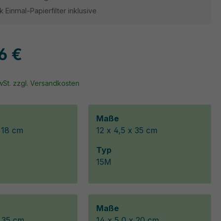
k Einmal-Papierfilter inklusive
6 €
MwSt. zzgl. Versandkosten
Maße
x 18 cm
12 x 4,5 x 35 cm
Typ
15M
Maße
x 35 cm
14 x 5,0 x 20 cm