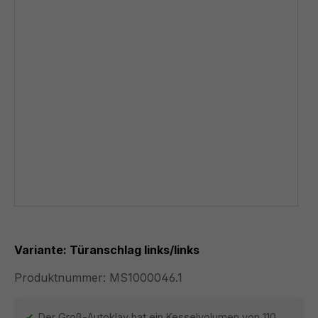
Variante: Türanschlag links/links
Produktnummer:
MS1000046.1
Der Groß-Autoklav hat ein Kesselvolumen von 110