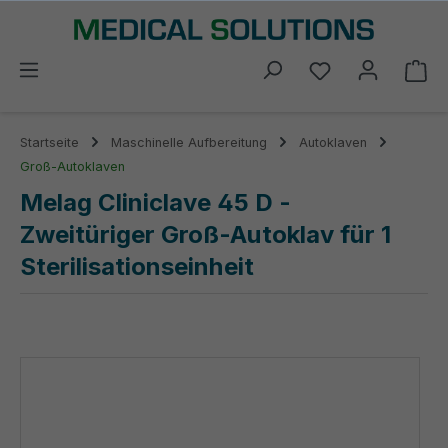
alt springen
Du hast 0 Prod
Wa
Startseite
Maschinelle Aufbereitung
Autoklaven
Groß-Autoklaven
Melag Cliniclave 45 D -
Zweitüriger Groß-Autoklav für 1
Sterilisationseinheit
Bildergalerie überspringen