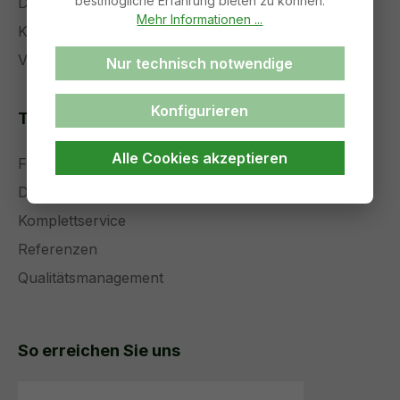
bestmögliche Erfahrung bieten zu können.
Datenschutz
Mehr Informationen ...
Kontakt
Versand und Zahlung
Nur technisch notwendige
Konfigurieren
Themenseiten
Alle Cookies akzeptieren
Forschung und Entwicklung
Die Zukunft der Medizintechnik
Komplettservice
Referenzen
Qualitätsmanagement
So erreichen Sie uns