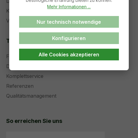
bestmögliche Erfahrung bieten zu können.
Datenschutz
Mehr Informationen ...
Kontakt
Versand und Zahlung
Nur technisch notwendige
Konfigurieren
Themenseiten
Alle Cookies akzeptieren
Forschung und Entwicklung
Die Zukunft der Medizintechnik
Komplettservice
Referenzen
Qualitätsmanagement
So erreichen Sie uns