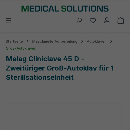
alt springen
Du hast 0 Prod
Wa
Startseite
Maschinelle Aufbereitung
Autoklaven
Groß-Autoklaven
Melag Cliniclave 45 D -
Zweitüriger Groß-Autoklav für 1
Sterilisationseinheit
Bildergalerie überspringen