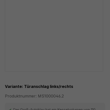
Variante: Türanschlag links/rechts
Produktnummer:
MS1000046.2
Der Groß-Autoklav hat ein Kesselvolumen von 110