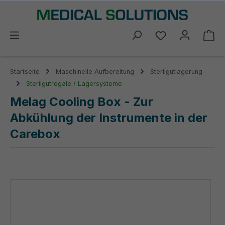
alt springen
Du hast 0 Prod
Wa
Startseite
Maschinelle Aufbereitung
Sterilgutlagerung
Sterilgutregale / Lagersysteme
Melag Cooling Box - Zur
Abkühlung der Instrumente in der
Carebox
Bildergalerie überspringen