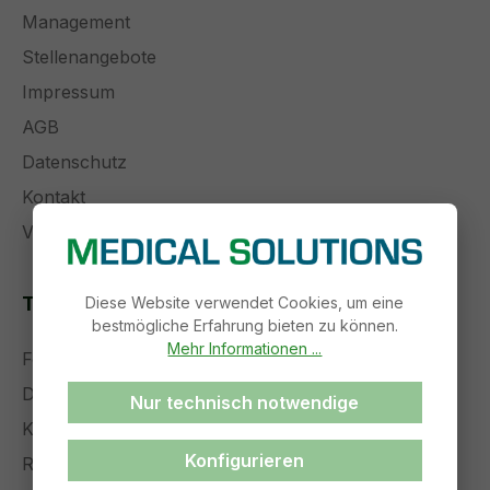
Management
Stellenangebote
Impressum
AGB
Datenschutz
Kontakt
Versand und Zahlung
Themenseiten
Diese Website verwendet Cookies, um eine
bestmögliche Erfahrung bieten zu können.
Mehr Informationen ...
Forschung und Entwicklung
Die Zukunft der Medizintechnik
Nur technisch notwendige
Komplettservice
Konfigurieren
Referenzen