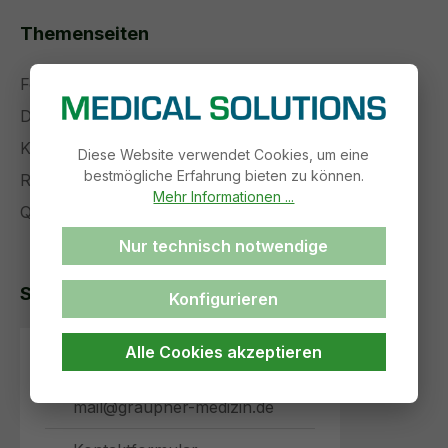
Themenseiten
Forschung und Entwicklung
Die Zukunft der Medizintechnik
Komplettservice
Diese Website verwendet Cookies, um eine
bestmögliche Erfahrung bieten zu können.
Referenzen
Mehr Informationen ...
Qualitätsmanagement
Nur technisch notwendige
So erreichen Sie uns
Konfigurieren
Alle Cookies akzeptieren
+49 (3 73 46) 69 93-30
mail@graupner-medizin.de